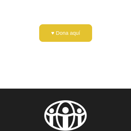
♥ Dona aquí